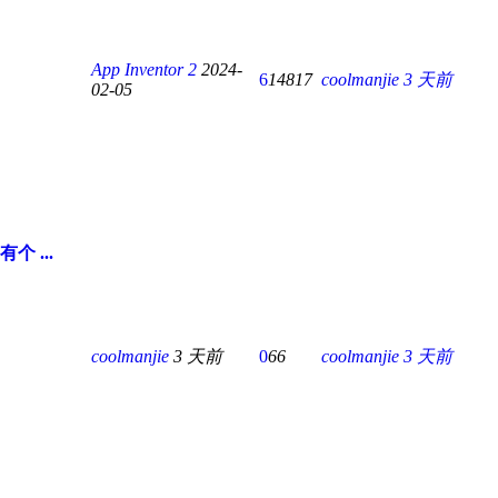
App Inventor 2
2024-
6
14817
coolmanjie
3 天前
02-05
个 ...
coolmanjie
3 天前
0
66
coolmanjie
3 天前