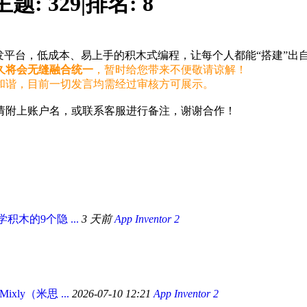
主题:
329
|
排名:
8
线App开发平台，低成本、易上手的积木式编程，让每个人都能“搭建”出
久将会无缝融合统一
，暂时给您带来不便敬请谅解！
和谐，目前一切发言均需经过审核方可展示。
请附上账户名，或联系客服进行备注，谢谢合作！
2 数学积木的9个隐 ...
3 天前
App Inventor 2
与 Mixly（米思 ...
2026-07-10 12:21
App Inventor 2