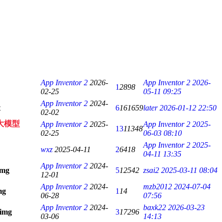
App Inventor 2
2026-
App Inventor 2
2026-
1
2898
02-25
05-11 09:25
App Inventor 2
2024-
6
161659
later
2026-01-12 22:50
02-02
内大模型
App Inventor 2
2025-
App Inventor 2
2025-
13
11348
02-25
06-03 08:10
App Inventor 2
2025-
wxz
2025-04-11
2
6418
04-11 13:35
App Inventor 2
2024-
5
12542
zsai2
2025-03-11 08:04
12-01
App Inventor 2
2024-
mzb2012
2024-07-04
1
14
06-28
07:56
App Inventor 2
2024-
baxk22
2026-03-23
3
17296
03-06
14:13