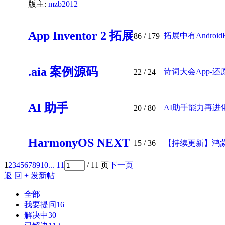
版主:
mzb2012
App Inventor 2 拓展
拓展中有AndroidRunt
86
/ 179
.aia 案例源码
诗词大会App-还
22
/ 24
AI 助手
AI助手能力再进化：
20
/ 80
HarmonyOS NEXT
15
/ 36
【持续更新】鸿蒙版
1
2
3
4
5
6
7
8
9
10
... 11
/ 11 页
下一页
返 回
+ 发新帖
全部
我要提问
16
解决中
30