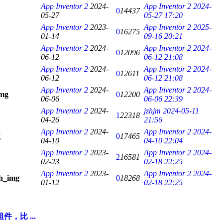
App Inventor 2
2024-
App Inventor 2
2024-
0
14437
05-27
05-27 17:20
App Inventor 2
2023-
App Inventor 2
2025-
0
16275
01-14
09-16 20:21
App Inventor 2
2024-
App Inventor 2
2024-
0
12096
06-12
06-12 21:08
App Inventor 2
2024-
App Inventor 2
2024-
0
12611
06-12
06-12 21:08
App Inventor 2
2024-
App Inventor 2
2024-
0
12200
06-06
06-06 22:39
App Inventor 2
2024-
jzhjm
2024-05-11
1
22318
04-26
21:56
App Inventor 2
2024-
App Inventor 2
2024-
0
17465
04-10
04-10 22:04
App Inventor 2
2023-
App Inventor 2
2024-
2
16581
02-23
02-18 22:25
App Inventor 2
2023-
App Inventor 2
2024-
0
18268
01-12
02-18 22:25
比 ...