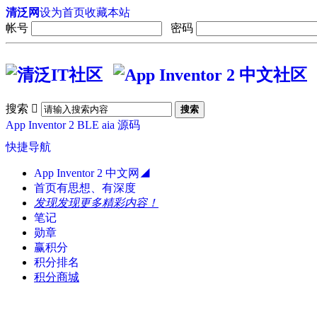
清泛网
设为首页
收藏本站
帐号
密码
搜索

搜索
App Inventor 2
BLE
aia 源码
快捷导航
App Inventor 2 中文网◢
首页
有思想、有深度
发现
发现更多精彩内容！
笔记
勋章
赢积分
积分排名
积分商城