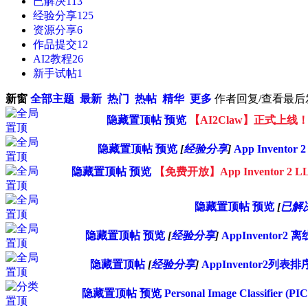
已解决
113
经验分享
125
资源分享
6
作品提交
12
AI2教程
26
新手试帖
1
新窗
全部主题
最新
热门
热帖
精华
更多
作者
回复/查看
最后
隐藏置顶帖
预览
【AI2Claw】正式上线！
隐藏置顶帖
预览
[
经验分享
]
App Inven
隐藏置顶帖
预览
【免费开放】App Inventor 2
隐藏置顶帖
预览
[
已解
隐藏置顶帖
预览
[
经验分享
]
AppInvento
隐藏置顶帖
[
经验分享
]
AppInventor
隐藏置顶帖
预览
Personal Image Class