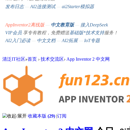
发布日志
—
AI2连接测试
—
ai2Starter模拟器
AppInventor2离线版
—
中文教育版
—
接入DeepSeek
VIP会员
享专有教程，免费赠送
基础版*
技术支持
服务！
AI2入门必读
—
中文文档
—
AI2拓展
—
IoT专题
清泛IT社区
»
首页
›
技术交流区
›
App Inventor 2 中文网
收藏本版
(
29
)
|
订阅