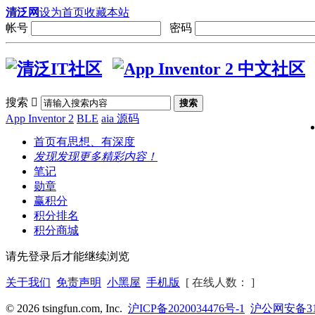
清泛网
设为首页
收藏本站
帐号
密码
搜索

搜索
App Inventor 2
BLE
aia 源码
首页
有思想、有深度
发现
发现更多精彩内容！
笔记
勋章
赢积分
积分排名
积分商城
请先登录后才能继续浏览
关于我们
免责声明
小黑屋
手机版
[ 在线人数： ]
© 2026 tsingfun.com, Inc.
沪ICP备2020034476号-1
沪公网安备310