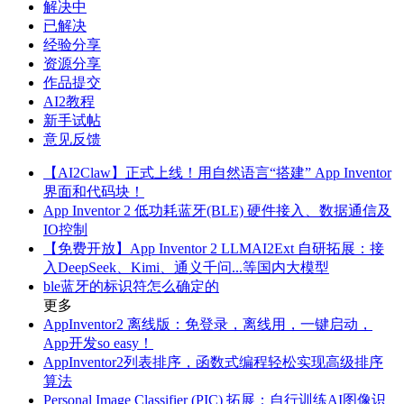
解决中
已解决
经验分享
资源分享
作品提交
AI2教程
新手试帖
意见反馈
【AI2Claw】正式上线！用自然语言“搭建” App Inventor
界面和代码块！
App Inventor 2 低功耗蓝牙(BLE) 硬件接入、数据通信及
IO控制
【免费开放】App Inventor 2 LLMAI2Ext 自研拓展：接
入DeepSeek、Kimi、通义千问...等国内大模型
ble蓝牙的标识符怎么确定的
更多
AppInventor2 离线版：免登录，离线用，一键启动，
App开发so easy！
AppInventor2列表排序，函数式编程轻松实现高级排序
算法
Personal Image Classifier (PIC) 拓展：自行训练AI图像识