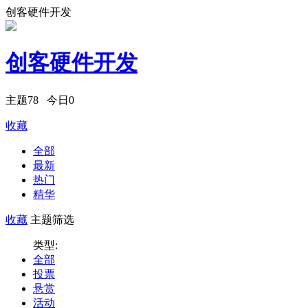
创客硬件开发
创客硬件开发
主题
78
今日
0
收藏
全部
最新
热门
精华
收藏
主题筛选
类型:
全部
投票
悬赏
活动