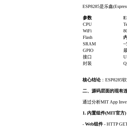
ESP8285是乐鑫(Espre
参数
E
CPU
T
WiFi
8
Flash
内
SRAM
~
GPIO
最
接口
U
封装
Q
核心结论
：ESP8285
二、源码层面的现有
通过分析MIT App Inve
1. 内置组件(MIT官方)
-
Web组件
- HTTP 