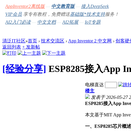
AppInventor2离线版
—
中文教育版
—
接入DeepSeek
VIP会员
享专有教程，免费赠送
基础版*
技术支持
服务！
AI2入门必读
—
中文文档
—
AI2拓展
—
IoT专题
清泛IT社区
»
首页
›
技术交流区
›
App Inventor 2 中文网
›
创客硬
返回列表
+ 发新帖
[经验分享]
ESP8285接入App
电梯直达
楼主
发表于 2026-05-27 2
ESP8285接入App 
本文基于MIT App I
一、ESP8285芯片概