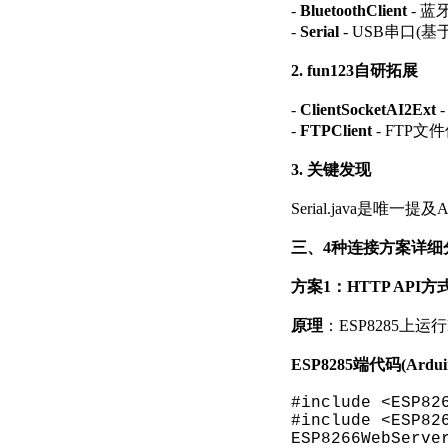
-
BluetoothClient
- 蓝
-
Serial
- USB串口(基于P
2. fun123自研拓展
-
ClientSocketAI2Ext
-
FTPClient
- FTP文
3. 关键发现
Serial.java是唯一提
三、4种连接方案详细
方案1：HTTP API方
原理
：ESP8285上运行H
ESP8285端代码(Ardui
#include <ESP82
#include <ESP82
ESP8266WebServe