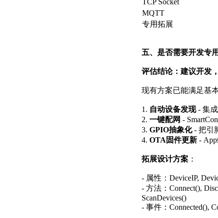
TCP Socket
MQTT
专用拓展
五、是否需要开发专用E
评估结论：建议开发
现有方案已能满足基
1.
自动设备发现
- 集
2.
一键配网
- Smart
3.
GPIO抽象化
- 把引脚
4.
OTA固件更新
- A
拓展设计方案
：
- 属性：DeviceIP, Device
- 方法：Connect(), Disconn
ScanDevices()
- 事件：Connected(), Conn