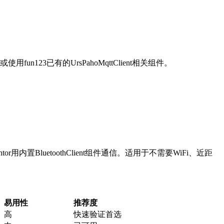
，或使用fun123已有的UrsPahoMqttClient相关组件。
entor用内置BluetoothClient组件通信。适用于不需要WiFi、近距
易用性
推荐度
高
快速验证首选