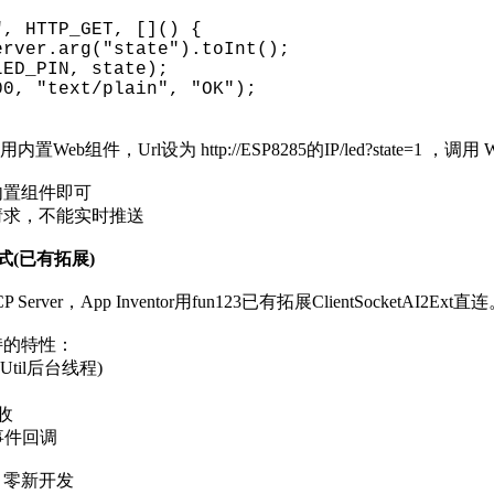
", HTTP_GET, []() {
rver.arg("state").toInt();
ED_PIN, state);
0, "text/plain", "OK");
置Web组件，Url设为 http://ESP8285的IP/led?state=1 ，调用 We
内置组件即可
请求，不能实时推送
方式(已有拓展)
 Server，App Inventor用fun123已有拓展ClientSocketAI2Ext直
xt支持的特性：
hUtil后台线程)
收
事件回调
，零新开发