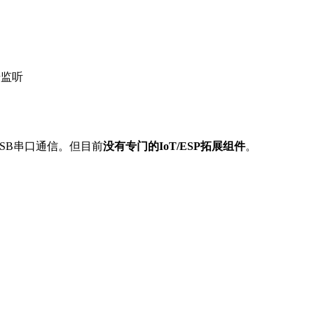
据监听
d库进行USB串口通信。但目前
没有专门的IoT/ESP拓展组件
。