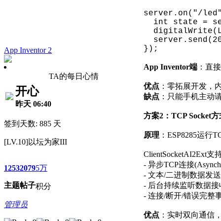
server.on("/led
int state = se
digitalWrite(L
server.send(20
});
App Inventor 2
App Inventor端
：直接用内
TA的每日心情
优点
：零拓展开发，
开心
缺点
：只能手机主动
昨天 06:40
方案2：TCP Socket
签到天数: 885 天
原理
：ESP8285运行TCP
[LV.10]以坛为家III
ClientSocketAI2E
- 异步TCP连接(Async
1253
2079
5万
- 文本/二进制数据发送
主题
帖子
- 后台持续监听数据接
积分
- 连接/断开/错误完整
管理员
优点
：实时双向通信