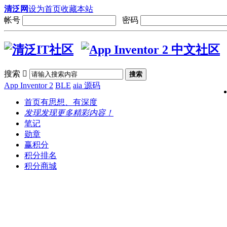
清泛网
设为首页
收藏本站
帐号
密码
搜索

搜索
App Inventor 2
BLE
aia 源码
首页
有思想、有深度
发现
发现更多精彩内容！
笔记
勋章
赢积分
积分排名
积分商城