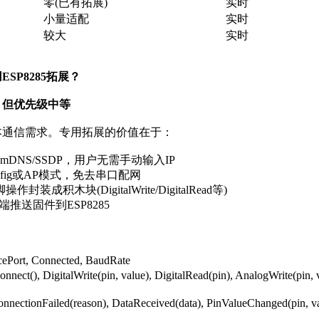
零(已有拓展)
实时
小量适配
实时
较大
实时
SP8285拓展？
，但优先级中等
本通信需求。专用拓展的价值在于：
成mDNS/SSDP，用户无需手动输入IP
Config或AP模式，免去串口配网
操作封装成积木块(DigitalWrite/DigitalRead等)
pp端推送固件到ESP8285
Port, Connected, BaudRate
ect(), DigitalWrite(pin, value), DigitalRead(pin), AnalogWrite(pin
ectionFailed(reason), DataReceived(data), PinValueChanged(pin, va