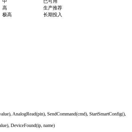
中
已可用
高
生产推荐
极高
长期投入
, value), AnalogRead(pin), SendCommand(cmd), StartSmartConfig(),
lue), DeviceFound(ip, name)