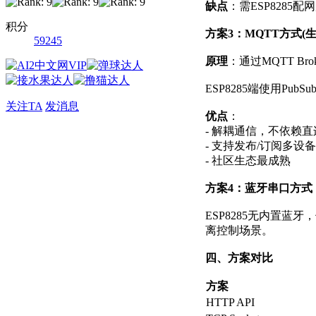
缺点
：需ESP8285配
积分
方案3：MQTT方式(
59245
原理
：通过MQTT Bro
ESP8285端使用PubSu
关注TA
发消息
优点
：
- 解耦通信，不依赖直连
- 支持发布/订阅多设备
- 社区生态最成熟
方案4：蓝牙串口方式
ESP8285无内置蓝牙，但
离控制场景。
四、方案对比
方案
HTTP API