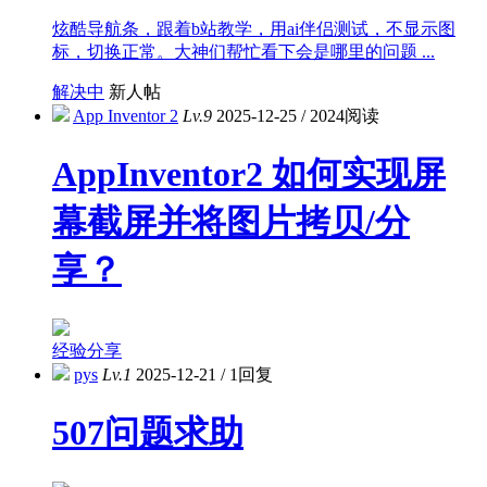
炫酷导航条，跟着b站教学，用ai伴侣测试，不显示图
标，切换正常。大神们帮忙看下会是哪里的问题 ...
解决中
新人帖
App Inventor 2
Lv.9
2025-12-25
/
2024阅读
AppInventor2 如何实现屏
幕截屏并将图片拷贝/分
享？
经验分享
pys
Lv.1
2025-12-21
/
1回复
507问题求助