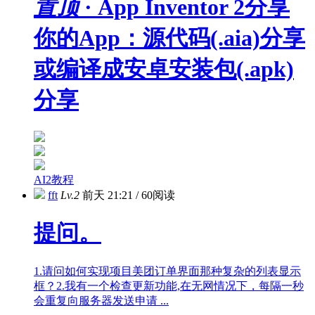
置顶
· App Inventor 2分享
你的App：源代码(.aia)分享
或编译成安卓安装包(.apk)
分享
AI2教程
fft
Lv.2
前天 21:21
/
60阅读
提问。
1.请问如何实现项目美团订单界面那种复杂的列表显示
框？2.我有一个检查更新功能,在无网情况下，每隔一秒
会重复向服务器发送申请 ...