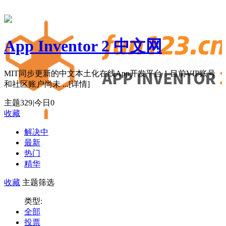
App Inventor 2 中文网
MIT同步更新的中文本土化在线App开发平台！目前VIP账号
和社区账户尚未 ...
[详情]
主题
329
|
今日
0
收藏
解决中
最新
热门
精华
收藏
主题筛选
类型:
全部
投票