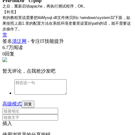
PHPIniDir "c:/php"
之后，重新启动apache，再执行测试程序，OK。
【补充】
有的教程里说需要把libMysql.dll文件拷贝到c:\windows\system32下面，如
果按照上面1.里的配置方法在系统环境变量里设置好path的话，就不需要这
步操作了。
赏
签名
清泛网
- 专注IT技能提升
6.7万阅读
0回复
暂无评论，点我抢沙发吧
高级模式
回复
插入
使用浏览器的分享按钮