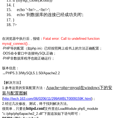
if (mysql_close($conn))
{
echo '<br/>...<br/>';
echo '到数据库的连接已经成功关闭';
}
?>
在浏览器中执行后，报错：
Fatal error: Call to undefined function
mysql_connect()...
·PHP等的配置（如php.ini）已经按照网上或书上的方法正确配置；
·DOS命令窗口中连接MySQL正确；
·PHP非数据库程序也能正确运行；
版本信息：
→PHP5.3.3/MySQL5.1.50/Apache2.2
【解决方法】
Apache+php+mysql在windows下的安
1.参考这里的安装配置方法：
装与配置图解
(
http://tech.163.com/06/0206/11/299AMBLT0009159K.html
)；
2.经过几次修改、测试，终于找到解决方法。
httpd.conf
很简单，只要在
文件里在LoadModule php5_module
"c:/php/php5apache2_2.dll"下面追加如下语句即可：