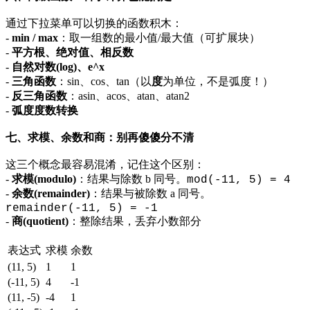
通过下拉菜单可以切换的函数积木：
-
min / max
：取一组数的最小值/最大值（可扩展块）
-
平方根、绝对值、相反数
-
自然对数(log)、e^x
-
三角函数
：sin、cos、tan（以
度
为单位，不是弧度！）
-
反三角函数
：asin、acos、atan、atan2
-
弧度度数转换
七、求模、余数和商：别再傻傻分不清
这三个概念最容易混淆，记住这个区别：
-
求模(modulo)
：结果与除数 b 同号。
mod(-11, 5) = 4
-
余数(remainder)
：结果与被除数 a 同号。
remainder(-11, 5) = -1
-
商(quotient)
：整除结果，丢弃小数部分
表达式
求模
余数
(11, 5)
1
1
(-11, 5)
4
-1
(11, -5)
-4
1