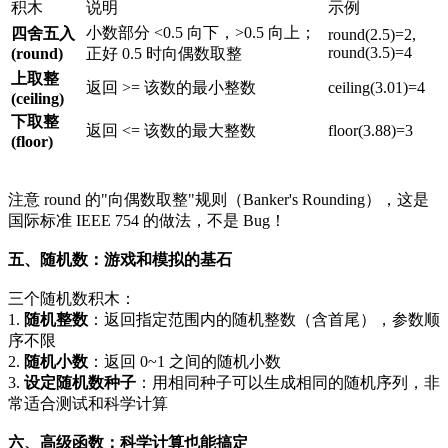
积木
说明
示例
小数部分 <0.5 向下，>0.5 向上；
四舍五入
round(2.5)=2,
round(3.5)=4
(round)
正好 0.5 时向偶数取整
上取整
返回 >= 该数的最小整数
ceiling(3.01)=4
(ceiling)
下取整
返回 <= 该数的最大整数
floor(3.88)=3
(floor)
注意 round 的"向偶数取整"规则（Banker's Rounding），这是
国际标准 IEEE 754 的做法，不是 Bug！
五、随机数：游戏和模拟的基石
三个随机数积木：
1.
随机整数
：返回指定范围内的随机整数（含首尾），参数顺
序不限
2.
随机小数
：返回 0~1 之间的随机小数
3.
设定随机数种子
：用相同种子可以生成相同的随机序列，非
常适合测试和科学计算
六、高级函数：科学计算也能搞定