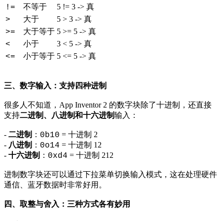
不等于
5 != 3 -> 真
!=
大于
5 > 3 -> 真
>
大于等于
5 >= 5 -> 真
>=
小于
3 < 5 -> 真
<
小于等于
5 <= 5 -> 真
<=
三、数字输入：支持四种进制
很多人不知道，App Inventor 2 的数字块除了十进制，还直接
支持
二进制、八进制和十六进制
输入：
-
二进制
：
= 十进制 2
0b10
-
八进制
：
= 十进制 12
0o14
-
十六进制
：
= 十进制 212
0xd4
进制数字块还可以通过下拉菜单切换输入模式，这在处理硬件
通信、蓝牙数据时非常好用。
四、取整与舍入：三种方式各有妙用