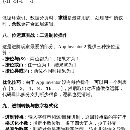
(-11, -5)
-1
-1
做循环索引、数据分页时，
求模
是最常用的。处理硬件协议
时，
余数
更符合底层逻辑。
八、位运算实战：二进制位操作
这是进阶玩家最爱的部分。App Inventor 2 提供三种按位运
算：
-
按位与(&)
：两位都为 1，结果才为 1
-
按位或(|)
：任一位为 1，结果就为 1
-
按位异或(^)
：两位不同时结果为 1
优化技巧
：由于 App Inventor 没有移位操作，可以用一个列表
存
，然后取出对应值做位运算，
[1, 2, 4, 8, 16...]
代码量比多分支判断少很多，逻辑也更清晰。
九、进制转换与数字格式化
-
进制转换
：输入字符串和源/目标进制，返回转换后的字符串
-
格式化小数
：指定小数位数，多了四舍五入，少了补零
-
是否为数字
：判断对象是否为数字类型，防止非法输入导致