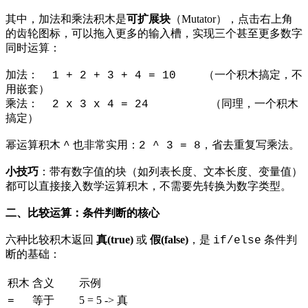
其中，加法和乘法积木是
可扩展块
（Mutator），点击右上角
的齿轮图标，可以拖入更多的输入槽，实现三个甚至更多数字
同时运算：
加法： 1 + 2 + 3 + 4 = 10 （一个积木搞定，不
用嵌套）
乘法： 2 x 3 x 4 = 24 （同理，一个积木
搞定）
幂运算积木
也非常实用：
，省去重复写乘法。
^
2 ^ 3 = 8
小技巧
：带有数字值的块（如列表长度、文本长度、变量值）
都可以直接接入数学运算积木，不需要先转换为数字类型。
二、比较运算：条件判断的核心
六种比较积木返回
真(true)
或
假(false)
，是
条件判
if/else
断的基础：
积木
含义
示例
等于
5 = 5 -> 真
=