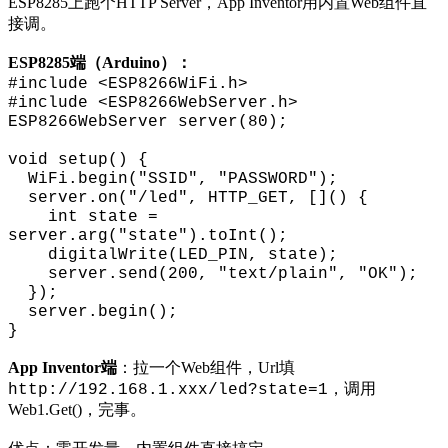
ESP8285上跑个HTTP Server，App Inventor用内置Web组件直
接调。
ESP8285端（Arduino）：
#include <ESP8266WiFi.h>
#include <ESP8266WebServer.h>
ESP8266WebServer server(80);
void setup() {
WiFi.begin("SSID", "PASSWORD");
server.on("/led", HTTP_GET, []() {
int state =
server.arg("state").toInt();
digitalWrite(LED_PIN, state);
server.send(200, "text/plain", "OK");
});
server.begin();
}
App Inventor端
：拉一个Web组件，Url填
，调用
http://192.168.1.xxx/led?state=1
Web1.Get()，完事。