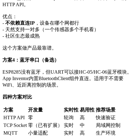
HTTP API。
优点：
-
不依赖直连IP
，设备在哪个网都行
- 天然支持一对多（一个传感器多个手机看）
- 社区生态最成熟
这个方案做产品最靠谱。
方案4：蓝牙串口（备选）
ESP8285没有蓝牙，但UART可以接HC-05/HC-06蓝牙模块。
App Inventor内置BluetoothClient组件直连。适用于不需要
WiFi、近距离控制的场景。
四种方案对比
方案
开发量
实时性
易用性
推荐场景
HTTP API
零
轮询
高
快速验证
TCP Socket
零（已有扩展）
实时
中
局域网控制
MQTT
小量适配
实时
高
生产环境