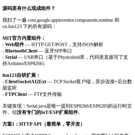
源码里有什么现成组件？
我扫了一遍 com.google.appinventor.components.runtime 和
cn.fun123 下的所有源码：
MIT官方内置组件：
-
Web组件
— HTTP GET/POST，支持JSON解析
-
BluetoothClient
— 蓝牙SPP串口
-
Serial
— USB串口（基于Physicaloid库，代码里直接写了支
持Arduino/ESP8266）
fun123自研扩展：
-
ClientSocketAI2Ext
— TCP Socket客户端，异步连接+后台数
据监听
-
FTPClient
— FTP文件传输
关键发现：Serial.java是唯一提到ESP8266/ESP8285的运行时文
件。但
没有专门的IoT/ESP扩展组件
。
方案1：HTTP API（最简单，零开发）