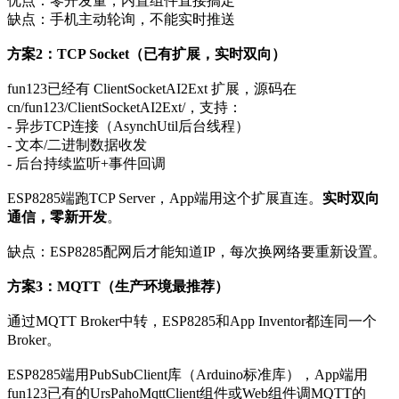
优点：零开发量，内置组件直接搞定
缺点：手机主动轮询，不能实时推送
方案2：TCP Socket（已有扩展，实时双向）
fun123已经有 ClientSocketAI2Ext 扩展，源码在
cn/fun123/ClientSocketAI2Ext/，支持：
- 异步TCP连接（AsynchUtil后台线程）
- 文本/二进制数据收发
- 后台持续监听+事件回调
ESP8285端跑TCP Server，App端用这个扩展直连。
实时双向
通信，零新开发
。
缺点：ESP8285配网后才能知道IP，每次换网络要重新设置。
方案3：MQTT（生产环境最推荐）
通过MQTT Broker中转，ESP8285和App Inventor都连同一个
Broker。
ESP8285端用PubSubClient库（Arduino标准库），App端用
fun123已有的UrsPahoMqttClient组件或Web组件调MQTT的