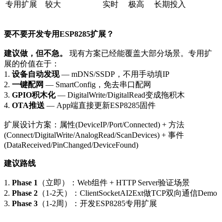
专用扩展
较大
实时
极高
长期投入
要不要开发专用ESP8285扩展？
建议做，但不急。
现有方案已经能覆盖大部分场景。专用扩
展的价值在于：
1.
设备自动发现
— mDNS/SSDP，不用手动填IP
2.
一键配网
— SmartConfig，免去串口配网
3.
GPIO积木化
— DigitalWrite/DigitalRead变成拖积木
4.
OTA推送
— App端直接更新ESP8285固件
扩展设计方案：属性(DeviceIP/Port/Connected) + 方法
(Connect/DigitalWrite/AnalogRead/ScanDevices) + 事件
(DataReceived/PinChanged/DeviceFound)
建议路线
1.
Phase 1
（立即）：Web组件 + HTTP Server验证场景
2.
Phase 2
（1-2天）：ClientSocketAI2Ext做TCP双向通信Demo
3.
Phase 3
（1-2周）：开发ESP8285专用扩展