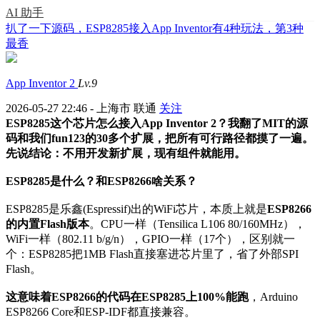
AI 助手
扒了一下源码，ESP8285接入App Inventor有4种玩法，第3种
最香
App Inventor 2
Lv.9
2026-05-27 22:46 - 上海市 联通
关注
ESP8285这个芯片怎么接入App Inventor 2？我翻了MIT的源
码和我们fun123的30多个扩展，把所有可行路径都摸了一遍。
先说结论：
不用开发新扩展，现有组件就能用。
ESP8285是什么？和ESP8266啥关系？
ESP8285是乐鑫(Espressif)出的WiFi芯片，本质上就是
ESP8266
的内置Flash版本
。CPU一样（Tensilica L106 80/160MHz），
WiFi一样（802.11 b/g/n），GPIO一样（17个），区别就一
个：ESP8285把1MB Flash直接塞进芯片里了，省了外部SPI
Flash。
这意味着ESP8266的代码在ESP8285上100%能跑
，Arduino
ESP8266 Core和ESP-IDF都直接兼容。