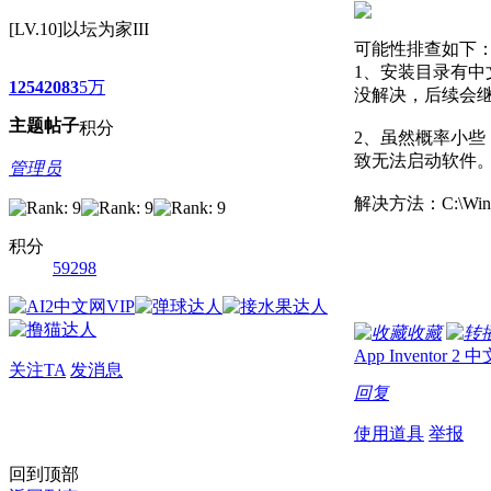
[LV.10]以坛为家III
可能性排查如下
1、安装目录有
1254
2083
5万
没解决，后续会
主题
帖子
积分
2、虽然概率小些，
致无法启动软件
管理员
解决方法：C:\Win
积分
59298
收藏
App Inventor 2 
关注TA
发消息
回复
使用道具
举报
回到顶部