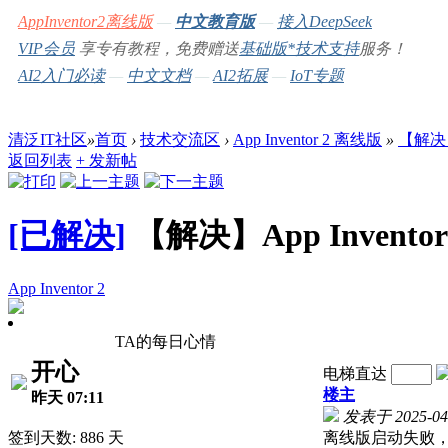
AppInventor2离线版
—
中文教育版
—
接入DeepSeek
VIP会员
享专有教程，免费赠送
基础版*
技术支持
服务！
AI2入门必读
—
中文文档
—
AI2拓展
—
IoT专题
清泛IT社区
»
首页
›
技术交流区
›
App Inventor 2 离线版
»
【解决】
返回列表
+ 发新帖
[已解决]
【解决】App Inven
App Inventor 2
TA的每日心情
开心
电梯直达
楼主
昨天 07:11
发表于 2025-04-
签到天数: 886 天
离线版启动失败