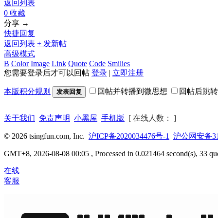
返回列表
0 收藏
分享 →
快捷回复
返回列表
+ 发新帖
高级模式
B
Color
Image
Link
Quote
Code
Smilies
您需要登录后才可以回帖
登录
|
立即注册
本版积分规则
回帖并转播到微思想
回帖后跳转
发表回复
关于我们
免责声明
小黑屋
手机版
[ 在线人数： ]
© 2026 tsingfun.com, Inc.
沪ICP备2020034476号-1
沪公网安备310
GMT+8, 2026-08-08 00:05
, Processed in 0.021464 second(s), 33 que
在线
客服