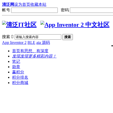
清泛网
设为首页
收藏本站
帐号
密码
搜索

搜索
App Inventor 2
BLE
aia 源码
首页
有思想、有深度
发现
发现更多精彩内容！
笔记
勋章
赢积分
积分排名
积分商城