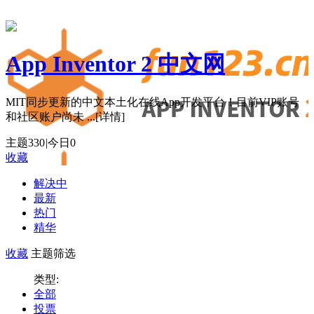
App Inventor 2 中文网
MIT同步更新的中文本土化在线App开发平台！目前VIP账号
和社区账户尚未 ...
[详情]
主题
330
|
今日
0
收藏
解决中
最新
热门
精华
收藏
主题筛选
类型:
全部
投票