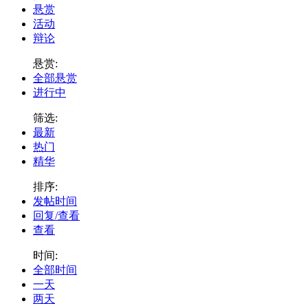
悬赏
活动
辩论
悬赏:
全部悬赏
进行中
筛选:
最新
热门
精华
排序:
发帖时间
回复/查看
查看
时间:
全部时间
一天
两天