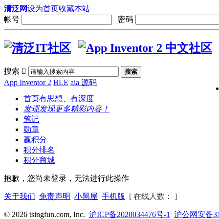
清泛网
设为首页
收藏本站
帐号
密码
搜索

搜索
App Inventor 2
BLE
aia 源码
首页
有思想、有深度
发现
发现更多精彩内容！
笔记
勋章
赢积分
积分排名
积分商城
抱歉，您尚未登录，无法进行此操作
关于我们
免责声明
小黑屋
手机版
[ 在线人数： ]
© 2026 tsingfun.com, Inc.
沪ICP备2020034476号-1
沪公网安备310